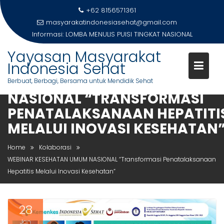
Skip
+62 8156571361
to
masyarakatindonesiasehat@gmail.com
content
Informasi:
LOMBA MENULIS PUISI TINGKAT NASIONAL
Yayasan Masyarakat
Indonesia Sehat
WEBINAR KESEHATAN UMUM
Berbuat, Berbagi, Bersama untuk Mendidik Sehat
NASIONAL “TRANSFORMASI
PENATALAKSANAAN HEPATITI
MELALUI INOVASI KESEHATAN
Home
Kolaborasi
WEBINAR KESEHATAN UMUM NASIONAL “Transformasi Penatalaksanaan
Hepatitis Melalui Inovasi Kesehatan”
28
Jan