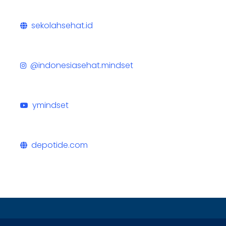
sekolahsehat.id
@indonesiasehat.mindset
ymindset
depotide.com