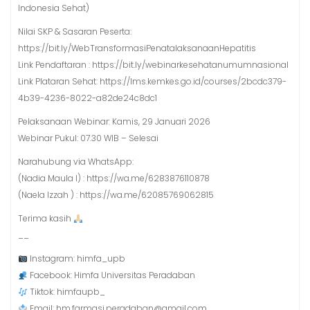
Indonesia Sehat)
Nilai SKP & Sasaran Peserta:
https://bit.ly/WebTransformasiPenatalaksanaanHepatitis
Link Pendaftaran : https://bit.ly/webinarkesehatanumumnasional
Link Plataran Sehat: https://lms.kemkes.go.id/courses/2bcdc379-
4b39-4236-8022-a82de24c8dc1
Pelaksanaan Webinar: Kamis, 29 Januari 2026
Webinar Pukul: 07.30 WIB – Selesai
Narahubung via WhatsApp:
(Nadia Maula I) : https://wa.me/6283876110878
(Naela Izzah ) : https://wa.me/62085769062815
Terima kasih
__
Instagram: himfa_upb
Facebook: Himfa Universitas Peradaban
Tiktok: himfaupb_
Email: hm.farmasi.peradaban@gmail.com