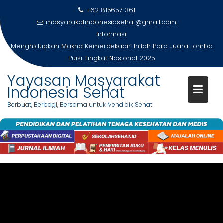
Skip
modal-check
+62 8156571361
to
masyarakatindonesiasehat@gmail.com
content
Informasi:
Menghidupkan Makna Kemerdekaan: Inilah Para Juara Lomba
Puisi Tingkat Nasional 2025
Yayasan Masyarakat
Indonesia Sehat
Berbuat, Berbagi, Bersama untuk Mendidik Sehat