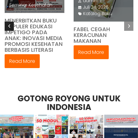
admin
Seminar Kesehatan
Juli 24, 2026
Katalog Buku
MENERBITKAN BUKU
POPULER EDUKASI
FABEL CEGAH
IMPETIGO PADA
KERACUNAN
ANAK: INOVASI MEDIA
MAKANAN
PROMOSI KESEHATAN
BERBASIS LITERASI
Read More
Read More
GOTONG ROYONG UNTUK
INDONESIA