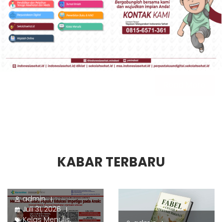
Contact Us
KITA INDONESIA
Indonesia adalah kita. Apa yang ada dalam diri kita adalah
Indonesia. Kebaikan kita membuat kebaikan Indonesia. Keburukan
kita membuat keburukan bagi Indonesia.
Read More
KABAR TERBARU
admin
Juli 31, 2026
Kelas Menulis
,