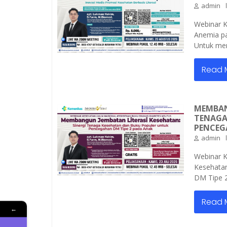
admin
Webinar 
Anemia pa
Untuk mem
Read 
MEMBAN
TENAGA
PENCEG
admin
Webinar 
Kesehatan
DM Tipe 2
Read 
←