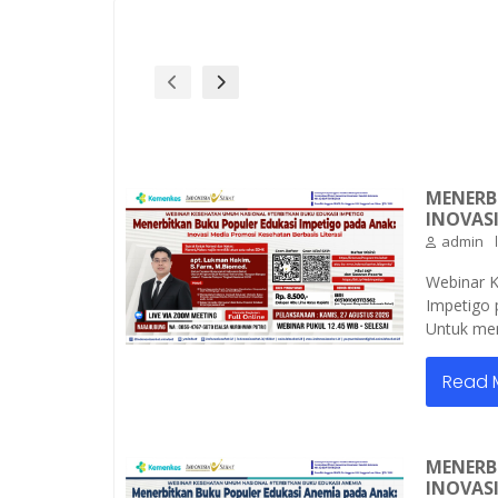
MENERB
INOVASI
admin
Webinar 
Impetigo 
Untuk mem
Read 
MENERB
INOVASI