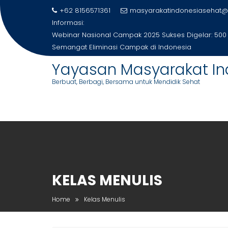
Skip
+62 8156571361
masyarakatindonesiasehat@
to
Informasi:
content
Webinar Nasional Campak 2025 Sukses Digelar: 500
Semangat Eliminasi Campak di Indonesia
Yayasan Masyarakat In
Berbuat, Berbagi, Bersama untuk Mendidik Sehat
KELAS MENULIS
Home
Kelas Menulis