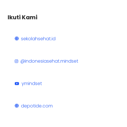
Ikuti Kami
sekolahsehat.id
@indonesiasehat.mindset
ymindset
depotide.com