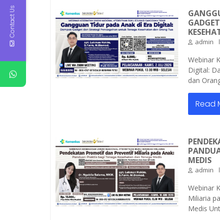
Contact Us
GANGGU
GADGET
KESEHA
admin
Webinar K
Digital: 
dan Orang
Read 
PENDEK
PANDUA
MEDIS
admin
Webinar K
Miliaria 
Medis Unt