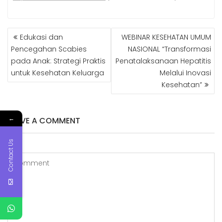
NAVIGASI
Edukasi dan
WEBINAR KESEHATAN UMUM
POS
Pencegahan Scabies
NASIONAL “Transformasi
pada Anak: Strategi Praktis
Penatalaksanaan Hepatitis
untuk Kesehatan Keluarga
Melalui Inovasi
Kesehatan”
←
LEAVE A COMMENT
Contact Us