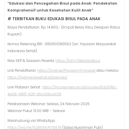
“Edukasi dan Pencegahan Bisul pada Anak: Pendekatan
Komprehensif untuk Kesehatan Kulit Anak”
# TERBITKAN BUKU EDUKASI BISUL PADA ANAK
Biaya Pendaftaran: Rp. 14.800,- (Empat Belas Ribu Delapan Ratus
Rupiah)
Nomor Rekening BRI : 015101003113562 (an. Yayasan Masyarakat
Indonesia Sehat)
Nilai SKP & Sasaran Peserta:
https://bit.ly/WebEduBisul
Link Pendaftaran:
https://linktr.ee/ProgramYmindset
atau melalui
https://indonesiasehat.id/agenda/
Link Plataran Sehat :
https://lms.kemkes.go.id/courses/1cb9716c-
9a08-46f5-821f-d5c036cc1c06
Pelaksanaan Webinar: Selasa, 24 Februari 2026
Webinar Pukul: 13.00 WIB – Selesai
Narahubung via WhatsApp:
https://wa.me/6285647676878
(Salsa Nurohman Putri)