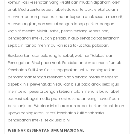
komunikasi kesehatan yang kreatif dan mudah dipahami oleh
anak. Media cerita, seperti fabel edukasi, terbukti efektif dalam
menyampaikan pesan kesehatan kepada anak secara menarik,
menyenangkan, dan sesuai dengan tahap perkembangan
kognitif mereka. Melalui fabel, pesan tentang kebersihan,
pencegahan infeksi, dan perilaku hidup sehat dapat tertanam
sejak dini tanpa menimbulkan rasa takut atau paksaan.
Berdasarkan latar belakang tersebut, webinar “Edukasi dan
Pencegahan Bisul pada Anak: Pendekatan Komprehensif untuk
Kesehatan Kulit Anak” diselenggarakan untuk meningkatkan
pemahaman tenaga kesehatan dan tenaga medis mengenai
aspek klinis, preventif, dan edukatif bisul pada anak, sekaligus
membekali peserta dengan keterampilan menulis buku fabel
edukasi sebagai media promosi kesehatan yang inovatif dan
berkelanjutan. Webinar ini diharapkan dapat berkontribusi dalam
upaya peningkatan literasi kesehatan kulit anak serta
pencegahan infeksi sejak usia dini.
WEBINAR KESEHATAN UMUM NASIONAL