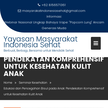
Skip
+62 8156571361
to
masyarakatindonesiasehat@gmail.com
content
Informasi:
Webinar Nasional Ungkap Bahaya Vape: "Popcorn Lung" Ancam
Generasi Muda
Yayasan Masyarakat
Indonesia Sehat
EDUKASI DAN PENCEGAHAN
BISUL PADA ANAK:
Berbuat, Berbagi, Bersama untuk Mendidik Sehat
PENDEKATAN KOMPREHENSIF
UNTUK KESEHATAN KULIT
ANAK
Home
Seminar Kesehatan
Edukasi dan Pencegahan Bisul pada Anak: Pendekatan Komprehensif
untuk Kesehatan Kulit Anak