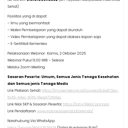
Fasilitas yang di dapat :
– Ilmu yang bermanfaat
– Materi Pembelajaran yang dapat diunduh
– Video Pembelajaran yang dapat diakses kapan saja
– E-Sertifikat Kemenkes
Pelaksanaan Webinar : Kamis, 2 Oktober 2025
Webinar Pukul 13.00 WIB – Selesai
Melalui Zoom Meeting
Sasaran Peserta: Umum, Semua Jenis Tenaga Kesehatan
dan Semua jenis Tenaga Medis
Link Plataran Sehat
:
https://lms.kemkes.go.id/courses/b3a872ec-
fb46-44ec-80f6-16ead77456ec
Link Nilai SKP & Sasaran Peserta
:
https://bit.ly/WebCacingan
Link Pendaftaran:
www.indonesiasehat.id/agenda/
Narahubung Via WhatsApp:
https://wa.me/85647676878
(Salsa Nurohman Putri)