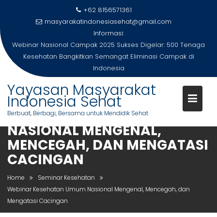
Skip
+62 8156571361
to
masyarakatindonesiasehat@gmail.com
content
Informasi:
Pengumuman Juara Lomba Menulis Cerpen Nasional!
Semangat Pancasila Menggema di Era Digital
Yayasan Masyarakat
Indonesia Sehat
WEBINAR KESEHATAN UMUM
Berbuat, Berbagi, Bersama untuk Mendidik Sehat
NASIONAL MENGENAL,
MENCEGAH, DAN MENGATASI
CACINGAN
Home
Seminar Kesehatan
Webinar Kesehatan Umum Nasional Mengenal, Mencegah, dan
Mengatasi Cacingan