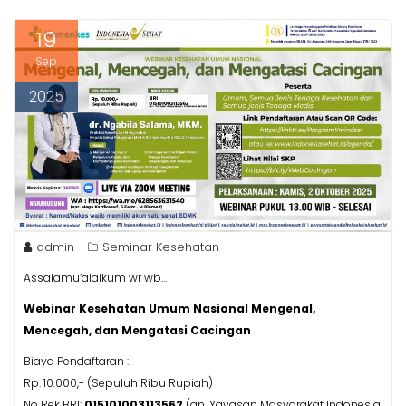
19
Sep
2025
admin
Seminar Kesehatan
Assalamu’alaikum wr wb…
Webinar Kesehatan Umum Nasional
Mengenal,
Mencegah, dan Mengatasi Cacingan
Biaya Pendaftaran :
Rp. 10.000,- (Sepuluh Ribu Rupiah)
No Rek BRI:
015101003113562
(an. Yayasan Masyarakat Indonesia
Sehat)