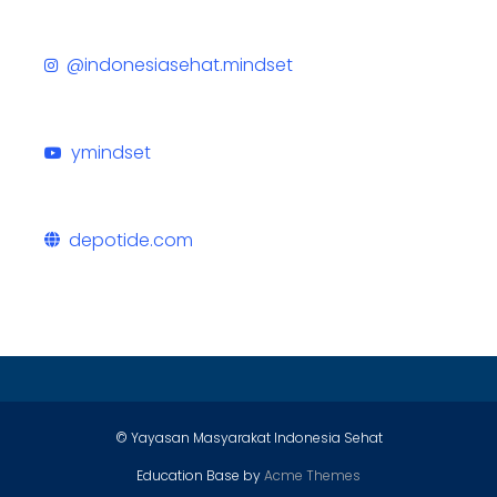
@indonesiasehat.mindset
ymindset
depotide.com
© Yayasan Masyarakat Indonesia Sehat
Education Base by
Acme Themes