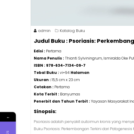
admin
Katalog Buku
Judul Buku : Psoriasis: Perkembang
Edisi :
Pertama
Nama Penulis :
Thianti Sylviningrum, Ismiralda Oke Put
ISBN : 978-634-7134-09-7
Tebal Buku :
vi+94
Halaman
Ukuran :
15,5 cm x 23 cm
Cetakan :
Pertama
Kota Terbit :
Banyumas
Penerbit dan Tahun Terbit :
Yayasan Masyarakat Ind
Sinopsis:
←
Psoriasis adalah penyakit autoimun kronis yang menye
Buku Psoriasis: Perkembangan Terkini dari Patogenesi