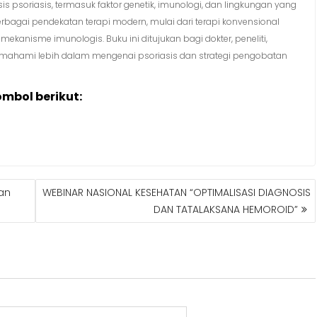
oriasis, termasuk faktor genetik, imunologi, dan lingkungan yang
berbagai pendekatan terapi modern, mulai dari terapi konvensional
mekanisme imunologis. Buku ini ditujukan bagi dokter, peneliti,
emahami lebih dalam mengenai psoriasis dan strategi pengobatan
ombol berikut:
an
WEBINAR NASIONAL KESEHATAN “OPTIMALISASI DIAGNOSIS
DAN TATALAKSANA HEMOROID”