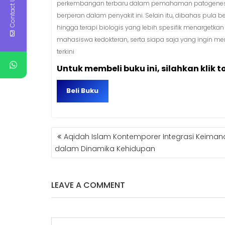
Contact Us
perkembangan terbaru dalam pemahaman patogenesis ps
berperan dalam penyakit ini. Selain itu, dibahas pula 
hingga terapi biologis yang lebih spesifik menargetkan 
mahasiswa kedokteran, serta siapa saja yang ingin m
terkini
Untuk membeli buku ini, silahkan klik t
Beli Buku
NAVIGASI
Aqidah Islam Kontemporer Integrasi Keiman
POS
dalam Dinamika Kehidupan
LEAVE A COMMENT