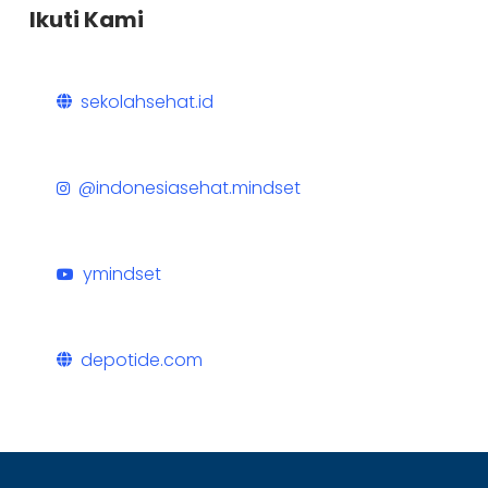
Ikuti Kami
sekolahsehat.id
@indonesiasehat.mindset
ymindset
depotide.com