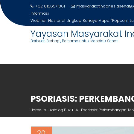
Skip
+62 8156571361
masyarakatindonesiasehat@
to
Informasi:
content
Webinar Nasional Ungkap Bahaya Vape: "Popcorn L
Yayasan Masyarakat In
Berbuat, Berbagi, Bersama untuk Mendidik Sehat
PSORIASIS: PERKEMBANG
Home
Katalog Buku
Psoriasis: Perkembangan Terk
20