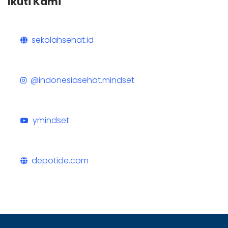
Ikuti Kami
sekolahsehat.id
@indonesiasehat.mindset
ymindset
depotide.com