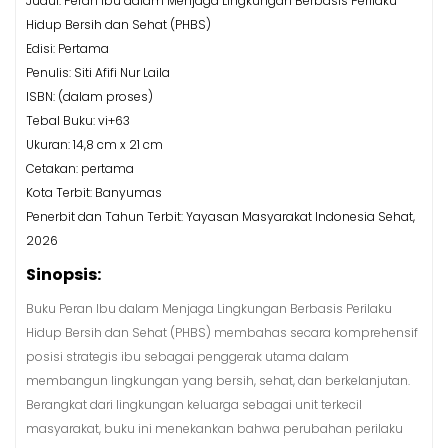
Judul: Peran Ibu dalam Menjaga Lingkungan Berbasis Perilaku
Hidup Bersih dan Sehat (PHBS)
Edisi: Pertama
Penulis: Siti Afifi Nur Laila
ISBN: (dalam proses)
Tebal Buku: vi+63
Ukuran: 14,8 cm x 21 cm
Cetakan: pertama
Kota Terbit: Banyumas
Penerbit dan Tahun Terbit: Yayasan Masyarakat Indonesia Sehat,
2026
Sinopsis:
Buku Peran Ibu dalam Menjaga Lingkungan Berbasis Perilaku
Hidup Bersih dan Sehat (PHBS) membahas secara komprehensif
posisi strategis ibu sebagai penggerak utama dalam
membangun lingkungan yang bersih, sehat, dan berkelanjutan.
Berangkat dari lingkungan keluarga sebagai unit terkecil
masyarakat, buku ini menekankan bahwa perubahan perilaku