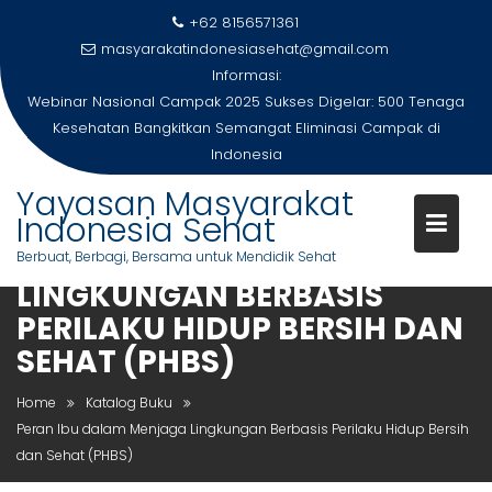
Skip
+62 8156571361
to
masyarakatindonesiasehat@gmail.com
content
Informasi:
Webinar Nasional Campak 2025 Sukses Digelar: 500 Tenaga
Kesehatan Bangkitkan Semangat Eliminasi Campak di
Indonesia
Yayasan Masyarakat
Indonesia Sehat
PERAN IBU DALAM MENJAGA
Berbuat, Berbagi, Bersama untuk Mendidik Sehat
LINGKUNGAN BERBASIS
PERILAKU HIDUP BERSIH DAN
SEHAT (PHBS)
Home
Katalog Buku
Peran Ibu dalam Menjaga Lingkungan Berbasis Perilaku Hidup Bersih
dan Sehat (PHBS)