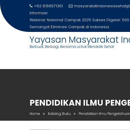
Skip
+62 8156571361
masyarakatindonesiasehat@
to
Informasi:
content
Webinar Nasional Campak 2025 Sukses Digelar: 500
Semangat Eliminasi Campak di Indonesia
Yayasan Masyarakat In
Berbuat, Berbagi, Bersama untuk Mendidik Sehat
PENDIDIKAN ILMU PENG
Home
Katalog Buku
Pendidikan Ilmu Pengetahuan