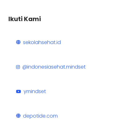
Ikuti Kami
sekolahsehat.id
@indonesiasehat.mindset
ymindset
depotide.com