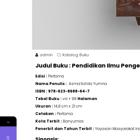
admin
Katalog Buku
Judul Buku : Pendidikan Ilmu Peng
Edisi :
Pertama
Nama Penulis :
Asma’Ashila Yumna
ISBN : 978-623-8688-64-7
Tebal Buku :
viii + 98
Halaman
Ukuran :
14,8 cm x 21 cm
Cetakan :
Pertama
Kota Terbit :
Banyumas
←
Penerbit dan Tahun Terbit :
Yayasan Masyarakat Ind
Sinopsis: