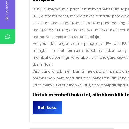
Contact Us
Buku ini menyajikan panduan komprehensif untuk pe
(IPS) di tingkat dasar, mengarahkan pendidik, pengel
efektif dan menyenangkan. Ditekankan pada pentingn
mengeksplorasi bagaimana IPA dan IPS dapat mem
memotivasi mereka untuk terus belajar.
Menyoroti tantangan dalam pengajaran IPA dan IPS,
mungkin muncul, termasuk kebutuhan akan penyes
membahas pentingnya kolaborasi antara guru, siswa,
dan inklusif.
Dirancang untuk membantu menciptakan pengalaman
memberikan pembaca alat dan pengetahuan yang d
yang memiliki kebutuhan khusus, dapat berpartisipasi 
Untuk membeli buku ini, silahkan klik t
Beli Buku