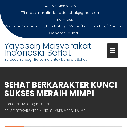
Skip
+62 8156571361
to
masyarakatindonesiasehat@gmail.com
content
Informasi:
Webinar Nasional Ungkap Bahaya Vape: "Popcorn Lung" Ancam
Generasi Muda
Yayasan Masyarakat
Indonesia Sehat
Berbuat, Berbagi, Bersama untuk Mendidik Sehat
SEHAT BERKARAKTER KUNCI
SUKSES MERAIH MIMPI
Home
Katalog Buku
SEHAT BERKARAKTER KUNCI SUKSES MERAIH MIMPI