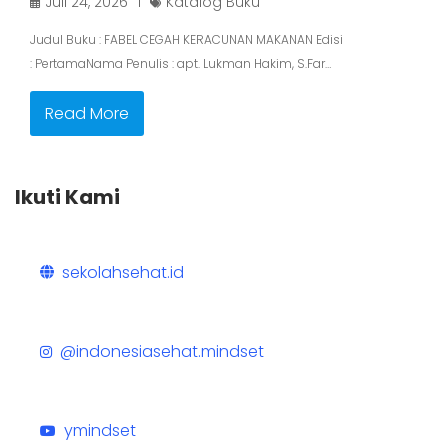
Juli 24, 2026
Katalog Buku
Judul Buku : FABEL CEGAH KERACUNAN MAKANAN Edisi
: PertamaNama Penulis : apt. Lukman Hakim, S.Far…
Read More
Ikuti Kami
sekolahsehat.id
@indonesiasehat.mindset
ymindset