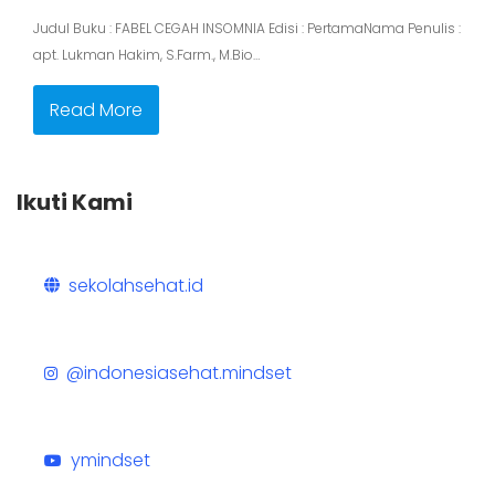
Judul Buku : FABEL CEGAH INSOMNIA Edisi : PertamaNama Penulis :
apt. Lukman Hakim, S.Farm., M.Bio…
Read More
Ikuti Kami
sekolahsehat.id
@indonesiasehat.mindset
ymindset