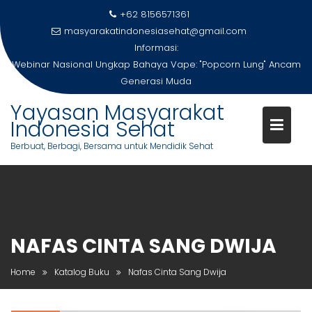
Skip
+62 8156571361
to
masyarakatindonesiasehat@gmail.com
content
Informasi:
Webinar Nasional Ungkap Bahaya Vape: "Popcorn Lung" Ancam
Generasi Muda
Yayasan Masyarakat
Indonesia Sehat
Berbuat, Berbagi, Bersama untuk Mendidik Sehat
NAFAS CINTA SANG DWIJA
Home
Katalog Buku
Nafas Cinta Sang Dwija