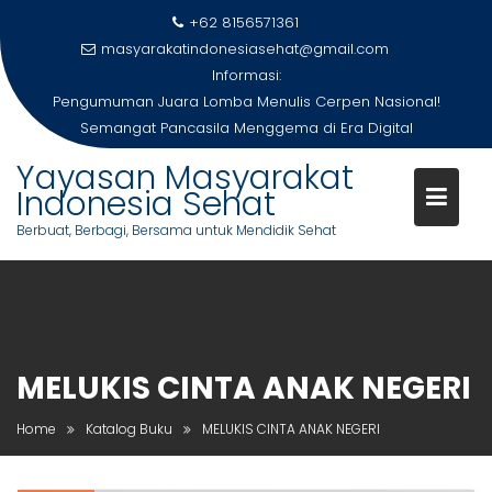
Skip
+62 8156571361
to
masyarakatindonesiasehat@gmail.com
content
Informasi:
Pengumuman Juara Lomba Menulis Cerpen Nasional!
Semangat Pancasila Menggema di Era Digital
Yayasan Masyarakat
Indonesia Sehat
Berbuat, Berbagi, Bersama untuk Mendidik Sehat
MELUKIS CINTA ANAK NEGERI
Home
Katalog Buku
MELUKIS CINTA ANAK NEGERI