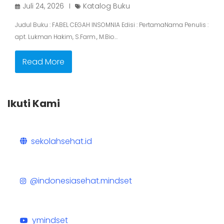
Juli 24, 2026
Katalog Buku
Judul Buku : FABEL CEGAH INSOMNIA Edisi : PertamaNama Penulis :
apt. Lukman Hakim, S.Farm., M.Bio…
Read More
Ikuti Kami
sekolahsehat.id
@indonesiasehat.mindset
ymindset