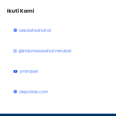
Ikuti Kami
sekolahsehat.id
@indonesiasehat.mindset
ymindset
depotide.com