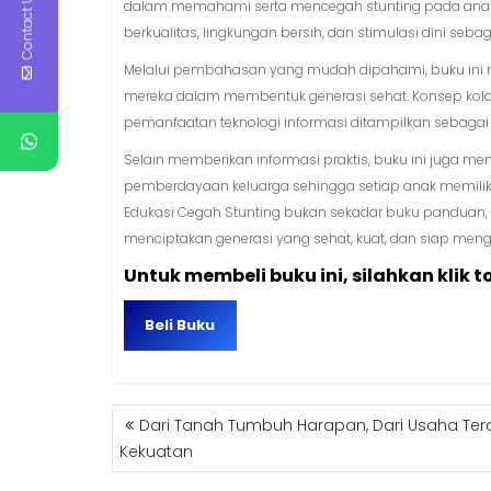
Contact Us
dalam memahami serta mencegah stunting pada anak. B
berkualitas, lingkungan bersih, dan stimulasi dini se
Melalui pembahasan yang mudah dipahami, buku ini m
mereka dalam membentuk generasi sehat. Konsep kolabor
pemanfaatan teknologi informasi ditampilkan sebagai s
Selain memberikan informasi praktis, buku ini juga me
pemberdayaan keluarga sehingga setiap anak memiliki 
Edukasi Cegah Stunting bukan sekadar buku panduan, 
menciptakan generasi yang sehat, kuat, dan siap me
Untuk membeli buku ini, silahkan klik t
Beli Buku
NAVIGASI
Dari Tanah Tumbuh Harapan, Dari Usaha Ter
POS
Kekuatan