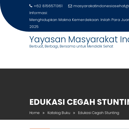
Skip
+62 8156571361
masyarakatindonesiasehat@
to
Informasi:
content
Menghidupkan Makna Kemerdekaan: Inilah Para Juara
2025
Yayasan Masyarakat In
Berbuat, Berbagi, Bersama untuk Mendidik Sehat
EDUKASI CEGAH STUNT
Home
Katalog Buku
Edukasi Cegah Stunting