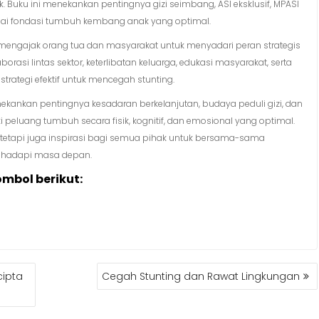
uku ini menekankan pentingnya gizi seimbang, ASI eksklusif, MPASI
bagai fondasi tumbuh kembang anak yang optimal.
engajak orang tua dan masyarakat untuk menyadari peran strategis
asi lintas sektor, keterlibatan keluarga, edukasi masyarakat, serta
trategi efektif untuk mencegah stunting.
nekankan pentingnya kesadaran berkelanjutan, budaya peduli gizi, dan
peluang tumbuh secara fisik, kognitif, dan emosional yang optimal.
tetapi juga inspirasi bagi semua pihak untuk bersama-sama
nghadapi masa depan.
ombol berikut:
cipta
Cegah Stunting dan Rawat Lingkungan