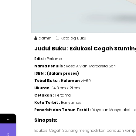
admin
Katalog Buku
Judul Buku : Edukasi Cegah Stuntin
Edisi :
Pertama
Nama Penulis :
Rosa Alviani Margareta Sari
ISBN : (dalam proses)
Tebal Buku :
Halaman
vi+69
Ukuran :
14,8 cm x 21 cm
Cetakan :
Pertama
Kota Terbit :
Banyumas
Penerbit dan Tahun Terbit :
Yayasan Masyarakat Ind
←
Sinopsis:
Edukasi Cegah Stunting menghadirkan panduan kompreh