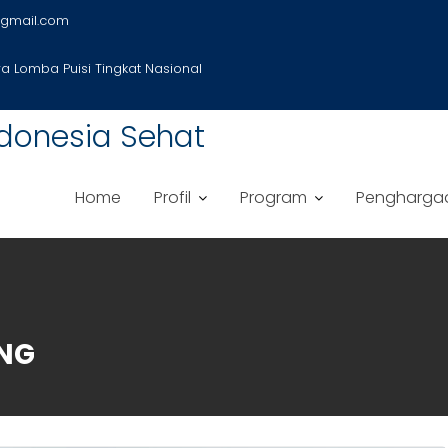
gmail.com
 Lomba Puisi Tingkat Nasional
donesia Sehat
Home
Profil
Program
Pengharga
ING