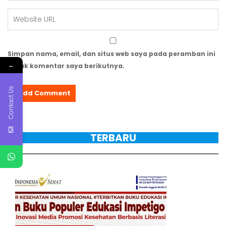
Simpan nama, email, dan situs web saya pada peramban ini
←
untuk komentar saya berikutnya.
Contact Us
TERBARU