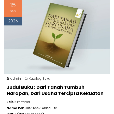
15
Sep
2025
admin
Katalog Buku
Judul Buku : Dari Tanah Tumbuh
Harapan, Dari Usaha Tercipta Kekuatan
Edisi :
Pertama
Nama Penulis :
Resvi Anisa Ulfa