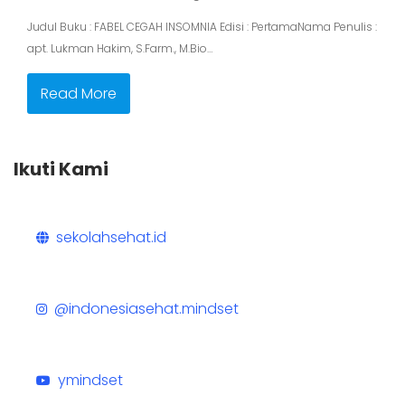
Judul Buku : FABEL CEGAH INSOMNIA Edisi : PertamaNama Penulis :
apt. Lukman Hakim, S.Farm., M.Bio…
Read More
Ikuti Kami
sekolahsehat.id
@indonesiasehat.mindset
ymindset