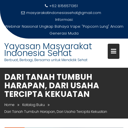
Skip
+62 8156571361
to
masyarakatindonesiasehat@gmail.com
content
Informasi:
Webinar Nasional Ungkap Bahaya Vape: "Popcorn Lung" Ancam
Generasi Muda
Yayasan Masyarakat
Indonesia Sehat
Berbuat, Berbagi, Bersama untuk Mendidik Sehat
DARI TANAH TUMBUH
HARAPAN, DARI USAHA
TERCIPTA KEKUATAN
Home
Katalog Buku
Dari Tanah Tumbuh Harapan, Dari Usaha Tercipta Kekuatan