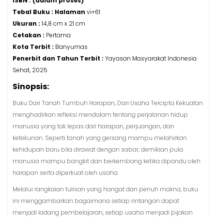
ISBN : (dalam proses)
Tebal Buku :
Halaman
vi+61
Ukuran :
14,8 cm x 21 cm
Cetakan :
Pertama
Kota Terbit :
Banyumas
Penerbit dan Tahun Terbit :
Yayasan Masyarakat Indonesia
Sehat, 2025
Sinopsis:
Buku Dari Tanah Tumbuh Harapan, Dari Usaha Tercipta Kekuatan
menghadirkan refleksi mendalam tentang perjalanan hidup
manusia yang tak lepas dari harapan, perjuangan, dan
ketekunan. Seperti tanah yang gersang mampu melahirkan
kehidupan baru bila dirawat dengan sabar, demikian pula
manusia mampu bangkit dan berkembang ketika dipandu oleh
harapan serta diperkuat oleh usaha.
Melalui rangkaian tulisan yang hangat dan penuh makna, buku
ini menggambarkan bagaimana setiap rintangan dapat
menjadi ladang pembelajaran, setiap usaha menjadi pijakan