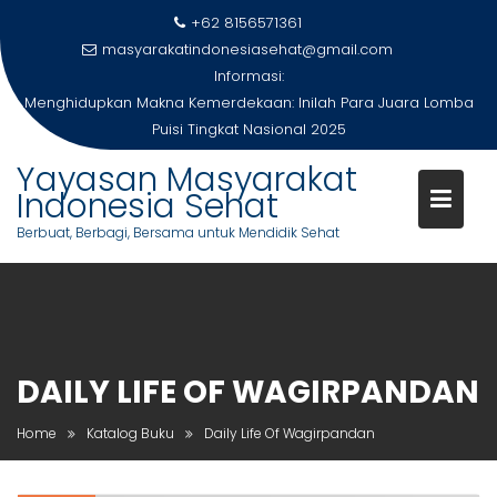
Skip
+62 8156571361
to
masyarakatindonesiasehat@gmail.com
content
Informasi:
Menghidupkan Makna Kemerdekaan: Inilah Para Juara Lomba
Puisi Tingkat Nasional 2025
Yayasan Masyarakat
Indonesia Sehat
Berbuat, Berbagi, Bersama untuk Mendidik Sehat
DAILY LIFE OF WAGIRPANDAN
Home
Katalog Buku
Daily Life Of Wagirpandan