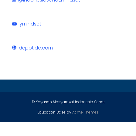
ymindset
depotide.com
© Yayasan Masyarakat Indonesia Sehat
Education Base by
Acme Themes