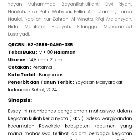
Yayan Muhammad Bayanillah,Ulfianti Dwi Riyani,
Hanifah, Fika Putri Wahyuni, Fellia Alifi Utammi, Tama
Naufal, Nabilah Nur Zahrani Al-Winata, Rifqi Ardiansyah,
Nida Ma’rifatul Hidayah, Erlangga Muhammad
Lustriyadi.
QRCBN : 62-2566-0490-385
Tebal Buku :
iv + 80
Halaman
Ukuran :
14,8 cm x 21 cm
Cetakan :
Pertama
Kota Terbit :
Banyumas
Penerbit dan Tahun Terbit :
Yayasan Masyarakat
Indonesia Sehat, 2024
Sinopsis:
Essay ini membahas pengalaman mahasiswa dalam
kegiatan kuliah kerja nyata ( KKN ) Didesa wargipandan
kecamatan Rowokele kabupaten kebumen yang
mana mahasiswa terlibat dalam berbagai kegiatan