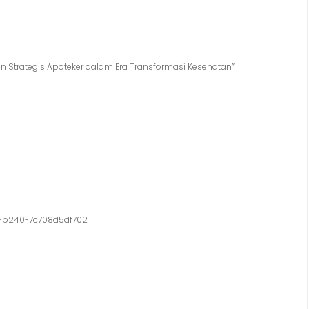
n Strategis Apoteker dalam Era Transformasi Kesehatan”
e-b240-7c708d5df702