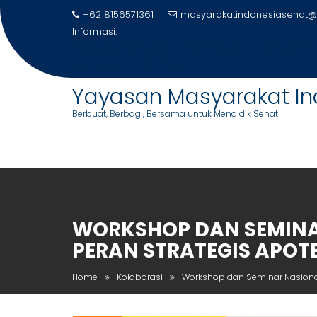
Skip
+62 8156571361
masyarakatindonesiasehat@
to
Informasi:
content
Pengumuman Juara Lomba Menulis Cerpen Nasional
Menggema di Era Digital
Yayasan Masyarakat In
Berbuat, Berbagi, Bersama untuk Mendidik Sehat
WORKSHOP DAN SEMINA
PERAN STRATEGIS APOT
Home
Kolaborasi
Workshop dan Seminar Nasional