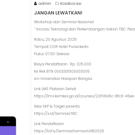
admin
Kolaborasi
JANGAN LEWATKAN!
Workshop dan Seminar Nasional
“ Inovasi Teknologi dan Perkembangan Vaksin TBC: Pera
Rabu, 20 Agustus 2025
Tempat: COR Hotel Purwokerto
Pukul: 07.30-Selesai
Biaya Pendaftaran : Rp. 325.000
Ke Rek BTN 0003301303003005
a.n Universitas Harapan Bangsa
Link LMS Plataran Sehat:
https://lms.kemkes.go.id/courses/22f06a5c-8fc6-45e
Nilai SKP & Target peserta:
https://s.id/SemnasTBC
←
Link Pendaftaran:
https://bit.ly/SemnasFarmasiUHB2025