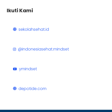
Ikuti Kami
sekolahsehat.id
@indonesiasehat.mindset
ymindset
depotide.com