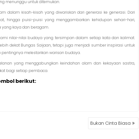
eindahan alamnya yang memukau dan masyarakatnya yang ramah,
yang menunggu untuk ditemukan.
m dalam kisah-kisah yang diwariskan dari generasi ke generasi. Dari
t, hingga puisi-puisi yang menggambarkan kehidupan sehari-hari,
a yang kaya dan beragam.
ami nilai-nilai budaya yang tersimpan dalam setiap kata dan kalimat.
ebih dekat Bungas Saijaan, tetapi juga menjadi sumber inspirasi untuk
pentingnya melestarikan warisan budaya.
erjalanan yang menggabungkan keindahan alam dan kekayaan sastra,
t bagi setiap pembaca.
ombol berikut:
Bukan Cinta Biasa