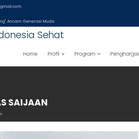
gmail.com
 Lomba Puisi Tingkat Nasional
donesia Sehat
Home
Profil
Program
Pengharga
AS SAIJAAN
an