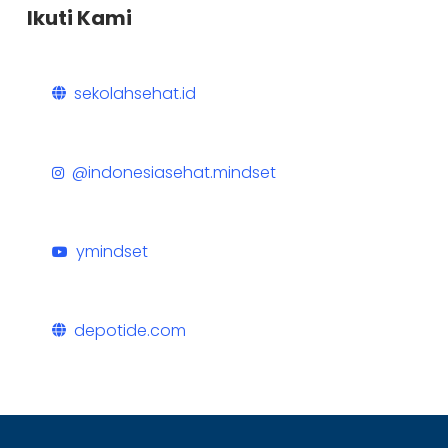
Ikuti Kami
sekolahsehat.id
@indonesiasehat.mindset
ymindset
depotide.com