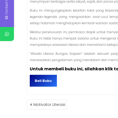
Contact Us
budaya dan tradisi. Bungas Saijaan, dengan k
menyimpan berbagai cerita rakyat, sajak, dan prosa 
Buku ini mengungkapkan kearifan lokal yang terpenda
legenda-legenda yang mengisahkan asal-usul tempa
setiap halaman menghidupkan kembali warisan sastr
Melalui penelusuran ini, pembaca diajak untuk menyel
Buku ini tidak hanya menjadi sarana untuk mengenal l
memperkaya wawasan literasi dan memahami betapa 
“Wisata Literasi Bungas Saijaan” adalah sebuah p
menawarkan pengalaman yang mendalam dan memika
Untuk membeli buku ini, silahkan klik t
Beli Buku
NAVIGASI
Motivator Literasi
POS