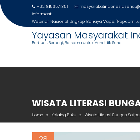
Skip
+62 8156571361
masyarakatindonesiasehat@
to
Informasi:
content
Menghidupkan Makna Kemerdekaan: Inilah Para Juara
2025
Yayasan Masyarakat In
Berbuat, Berbagi, Bersama untuk Mendidik Sehat
WISATA LITERASI BUNG
Home
Katalog Buku
Wisata Literasi Bungas Saija