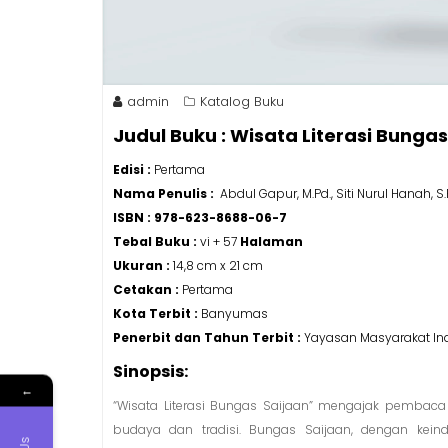
admin
Katalog Buku
Judul Buku : Wisata Literasi Bungas
Edisi :
Pertama
Nama Penulis :
Abdul Gapur, M.Pd., Siti Nurul Hanah, S.P
ISBN : 978-623-8688-06-7
Tebal Buku :
vi + 57
Halaman
Ukuran :
14,8 cm x 21 cm
Cetakan :
Pertama
Kota Terbit :
Banyumas
Penerbit dan Tahun Terbit :
Yayasan Masyarakat Ind
←
Sinopsis:
“Wisata Literasi Bungas Saijaan” mengajak pembaca 