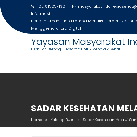
Skip
+62 8156571361
masyarakatindonesiasehat@
to
Informasi:
content
Pengumuman Juara Lomba Menulis Cerpen Nasional
Menggema di Era Digital
Yayasan Masyarakat In
Berbuat, Berbagi, Bersama untuk Mendidik Sehat
SADAR KESEHATAN MELA
Home
Katalog Buku
Sadar Kesehatan Melalui Sani