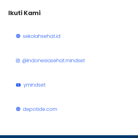
Ikuti Kami
sekolahsehat.id
@indonesiasehat.mindset
ymindset
depotide.com