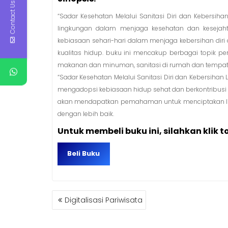
Contact Us
“Sadar Kesehatan Melalui Sanitasi Diri dan Kebersi
lingkungan dalam menjaga kesehatan dan keseja
kebiasaan sehari-hari dalam menjaga kebersihan dir
kualitas hidup. buku ini mencakup berbagai topik pe
makanan dan minuman, sanitasi di rumah dan tempat 
“Sadar Kesehatan Melalui Sanitasi Diri dan Kebersihan
mengadopsi kebiasaan hidup sehat dan berkontribusi
akan mendapatkan pemahaman untuk menciptakan ling
dengan lebih baik.
Untuk membeli buku ini, silahkan klik t
Beli Buku
NAVIGASI
Digitalisasi Pariwisata
POS