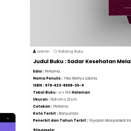
admin
Katalog Buku
Judul Buku : Sadar Kesehatan Melal
Edisi :
Pertama
Nama Penulis :
Fika Wahyu Labina
ISBN : 978-623-8688-36-4
Tebal Buku :
vi + 104
Halaman
Ukuran :
14,8 cm x 21 cm
Cetakan :
Pertama
Kota Terbit :
Banyumas
←
Penerbit dan Tahun Terbit :
Yayasan Masyarakat Ind
Sinopsis: