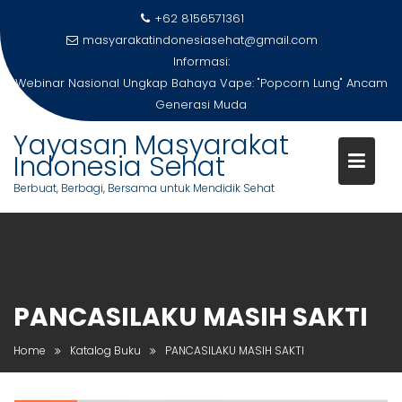
Skip
+62 8156571361
to
masyarakatindonesiasehat@gmail.com
content
Informasi:
Webinar Nasional Ungkap Bahaya Vape: "Popcorn Lung" Ancam
Generasi Muda
Yayasan Masyarakat
Indonesia Sehat
Berbuat, Berbagi, Bersama untuk Mendidik Sehat
PANCASILAKU MASIH SAKTI
Home
Katalog Buku
PANCASILAKU MASIH SAKTI