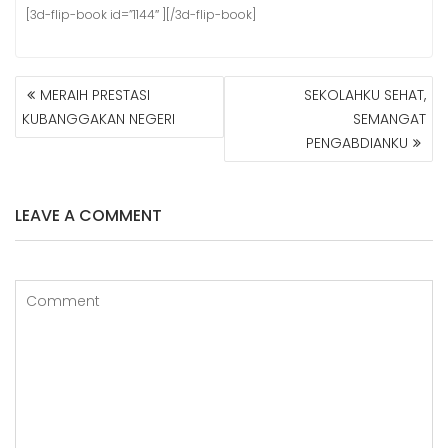
[3d-flip-book id=”1144″ ][/3d-flip-book]
NAVIGASI
MERAIH PRESTASI
SEKOLAHKU SEHAT,
POS
KUBANGGAKAN NEGERI
SEMANGAT
PENGABDIANKU
LEAVE A COMMENT