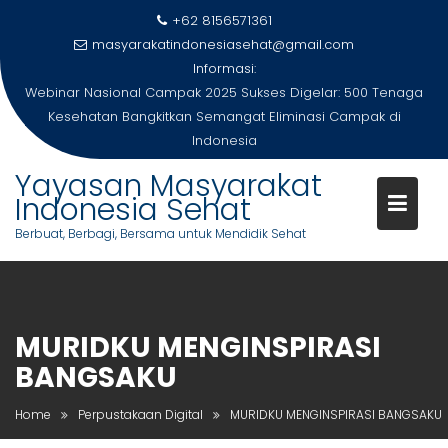
Skip
+62 8156571361
to
masyarakatindonesiasehat@gmail.com
content
Informasi:
Webinar Nasional Campak 2025 Sukses Digelar: 500 Tenaga
Kesehatan Bangkitkan Semangat Eliminasi Campak di
Indonesia
Yayasan Masyarakat
Indonesia Sehat
Berbuat, Berbagi, Bersama untuk Mendidik Sehat
MURIDKU MENGINSPIRASI
BANGSAKU
Home
Perpustakaan Digital
MURIDKU MENGINSPIRASI BANGSAKU