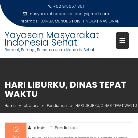
Skip
+62 8156571361
to
masyarakatindonesiasehat@gmail.com
content
Informasi:
LOMBA MENULIS PUISI TINGKAT NASIONAL
Yayasan Masyarakat
Indonesia Sehat
Berbuat, Berbagi, Bersama untuk Mendidik Sehat
HARI LIBURKU, DINAS TEPAT
WAKTU
Home
eLibrary
Pendidikan
HARI LIBURKU, DINAS TEPAT WAKTU
12
admin
Pendidikan
Feb