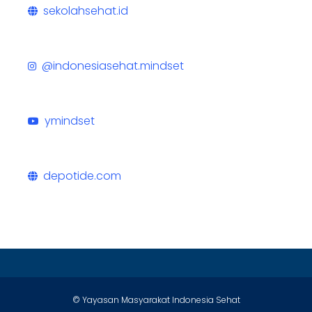
sekolahsehat.id
@indonesiasehat.mindset
ymindset
depotide.com
© Yayasan Masyarakat Indonesia Sehat