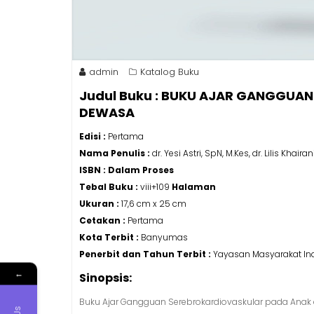
admin
Katalog Buku
Judul Buku : BUKU AJAR GANGGUA
DEWASA
Edisi :
Pertama
Nama Penulis :
dr. Yesi Astri, SpN, M.Kes, dr. Lilis Khair
ISBN :
Dalam Proses
Tebal Buku :
viii+109
Halaman
Ukuran :
17,6 cm x 25 cm
Cetakan :
Pertama
Kota Terbit :
Banyumas
Penerbit dan Tahun Terbit :
Yayasan Masyarakat Ind
←
Sinopsis:
Buku Ajar Gangguan Serebrokardiovaskular pada An