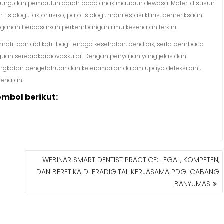
ntung, dan pembuluh darah pada anak maupun dewasa. Materi disusun
siologi, faktor risiko, patofisiologi, manifestasi klinis, pemeriksaan
egahan berdasarkan perkembangan ilmu kesehatan terkini.
matif dan aplikatif bagi tenaga kesehatan, pendidik, serta pembaca
 serebrokardiovaskular. Dengan penyajian yang jelas dan
ingkatan pengetahuan dan keterampilan dalam upaya deteksi dini,
sehatan.
ombol berikut:
WEBINAR SMART DENTIST PRACTICE: LEGAL, KOMPETEN,
DAN BERETIKA DI ERADIGITAL KERJASAMA PDGI CABANG
BANYUMAS