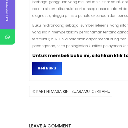
Contact Us
berbagai gangguan yang melibatkan sistem saraf, ja
secara sistematis, mulai dari konsep dasar anatomi dan fi
diagnostik, hingga prinsip penatalaksanaan dan penc
Buku ini dirancang sebagai sumber referensi yang infor
yang ingin memperdalam pemahaman tentang gangguan
terstruktur, buku ini diharapkan dapat mendukung pen
penanganan, serta peningkatan kualitas pelayanan ke
Untuk membeli buku ini, silahkan klik t
Beli Buku
NAVIGASI
KARTINI MASA KINI: SUARAMU, CERITAMU
POS
LEAVE A COMMENT