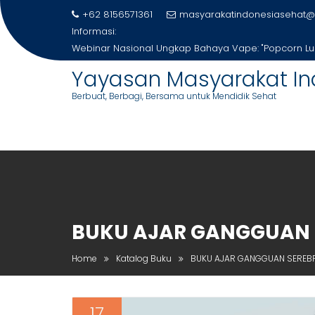
Skip
+62 8156571361
masyarakatindonesiasehat@
to
Informasi:
content
Webinar Nasional Ungkap Bahaya Vape: "Popcorn L
Yayasan Masyarakat In
Berbuat, Berbagi, Bersama untuk Mendidik Sehat
BUKU AJAR GANGGUAN 
Home
Katalog Buku
BUKU AJAR GANGGUAN SEREB
17