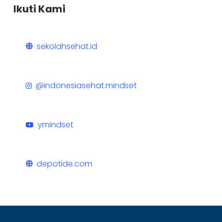
Ikuti Kami
sekolahsehat.id
@indonesiasehat.mindset
ymindset
depotide.com