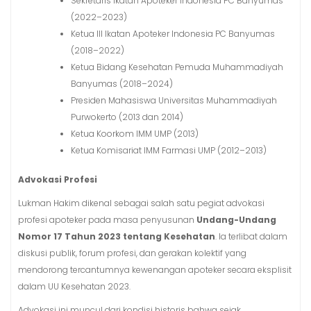
Sekretaris Ikatan Apoteker Indonesia PC Banyumas
(2022–2023)
Ketua III Ikatan Apoteker Indonesia PC Banyumas
(2018–2022)
Ketua Bidang Kesehatan Pemuda Muhammadiyah
Banyumas (2018–2024)
Presiden Mahasiswa Universitas Muhammadiyah
Purwokerto (2013 dan 2014)
Ketua Koorkom IMM UMP (2013)
Ketua Komisariat IMM Farmasi UMP (2012–2013)
Advokasi Profesi
Lukman Hakim dikenal sebagai salah satu pegiat advokasi
profesi apoteker pada masa penyusunan
Undang-Undang
Nomor 17 Tahun 2023 tentang Kesehatan
. Ia terlibat dalam
diskusi publik, forum profesi, dan gerakan kolektif yang
mendorong tercantumnya kewenangan apoteker secara eksplisit
dalam UU Kesehatan 2023.
Advokasi ini muncul dari kondisi historis bahwa sejak