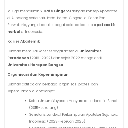
Ia juga mendirikan
2 Café Gingerol
dengan konsep Apotecafe
di Ajibarang serta satu kedai herbal Gingerol di Pasar Pon
Purwokerto, yang dikenal sebagai pelopor konsep
apotecafé
herbal
di Indonesia.
Karier Akademik
Lukman memulai karier sebagai dosen di
Universitas
Peradaban
(2016–2022), dan sejak 2022 mengajar di
Universitas Harapan Bangsa
.
Organisasi dan Kepemimpinan
Lukman aktif dalam berbagai organisasi profesi dan
kepemudaan, di antaranya:
Ketua Umum Yayasan Masyarakat Indonesia Sehat
(2015–sekarang)
Sekretaris Jenderal Perkumpulan Apoteker Sejahtera
Indonesia (2023–Februari 2025)