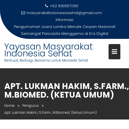
Skip
+62 8156571361
to
masyarakatindonesiasehat@gmail.com
content
Informasi:
Pengumuman Juara Lomba Menulis Cerpen Nasional!
Semangat Pancasila Menggema di Era Digital
Yayasan Masyarakat
Indonesia Sehat
Berbuat, Berbagi, Bersama untuk Mendidik Sehat
APT. LUKMAN HAKIM, S.FARM.,
M.BIOMED. (KETUA UMUM)
Home
Pengurus
apt. Lukman Hakim, S.Farm., M.Biomed. (Ketua Umum)