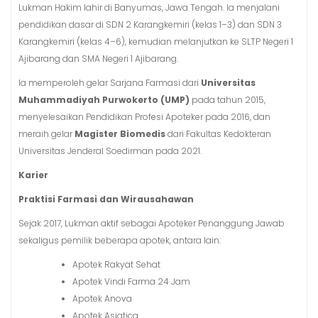
Lukman Hakim lahir di Banyumas, Jawa Tengah. Ia menjalani
pendidikan dasar di SDN 2 Karangkemiri (kelas 1–3) dan SDN 3
Karangkemiri (kelas 4–6), kemudian melanjutkan ke SLTP Negeri 1
Ajibarang dan SMA Negeri 1 Ajibarang.
Ia memperoleh gelar Sarjana Farmasi dari
Universitas
Muhammadiyah Purwokerto (UMP)
pada tahun 2015,
menyelesaikan Pendidikan Profesi Apoteker pada 2016, dan
meraih gelar
Magister Biomedis
dari Fakultas Kedokteran
Universitas Jenderal Soedirman pada 2021.
Karier
Praktisi Farmasi dan Wirausahawan
Sejak 2017, Lukman aktif sebagai Apoteker Penanggung Jawab
sekaligus pemilik beberapa apotek, antara lain:
Apotek Rakyat Sehat
Apotek Vindi Farma 24 Jam
Apotek Anova
Apotek Asiatica