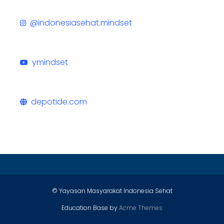
@indonesiasehat.mindset
ymindset
depotide.com
© Yayasan Masyarakat Indonesia Sehat
Education Base by
Acme Themes